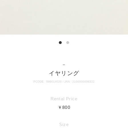
－
イヤリング
PCODE : 999014020 / JAN : 2100000008322
Rental Price
￥800
Size