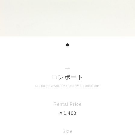
―
コンポート
PCODE : 576504002 / JAN : 2100000013081
Rental Price
￥1,400
Size