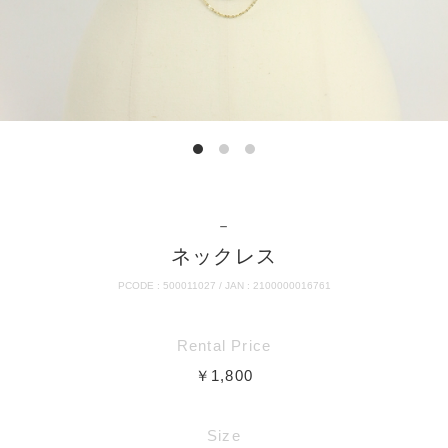
－
ネックレス
PCODE : 500011027 / JAN : 2100000016761
Rental Price
￥1,800
Size