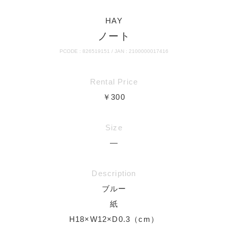
HAY
ノート
PCODE : 826519151 / JAN : 2100000017416
Rental Price
￥300
Size
―
Description
ブルー
紙
H18×W12×D0.3（cm）