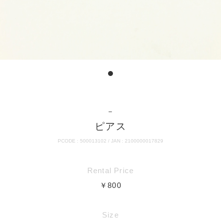
－
ピアス
PCODE : 500013102 / JAN : 2100000017829
Rental Price
￥800
Size