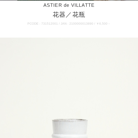
ASTIER de VILLATTE
花器／花瓶
PCODE : 731512001 / JAN : 2100000013890 / ￥6,500－