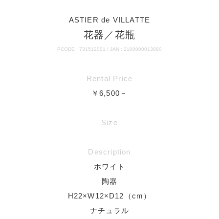
ASTIER de VILLATTE
花器／花瓶
PCODE : 731512001 / JAN : 2100000013890
Rental Price
￥6,500－
Size
Description
ホワイト
陶器
H22×W12×D12（cm）
ナチュラル