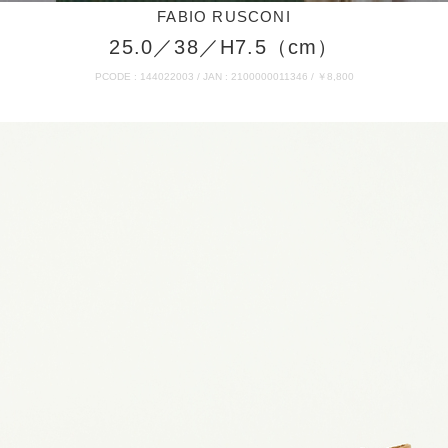
FABIO RUSCONI
25.0／38／H7.5（cm）
PCODE : 144022003 / JAN : 2100000011346 / ￥8,800