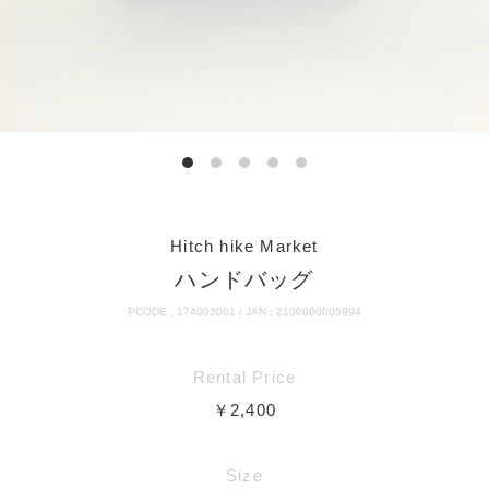
Hitch hike Market
ハンドバッグ
PCODE : 174003001 / JAN : 2100000005994
Rental Price
￥2,400
Size