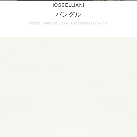
IOSSELLIANI
バングル
PCODE : 106015001 / JAN : 2100000000722 / ￥4,500