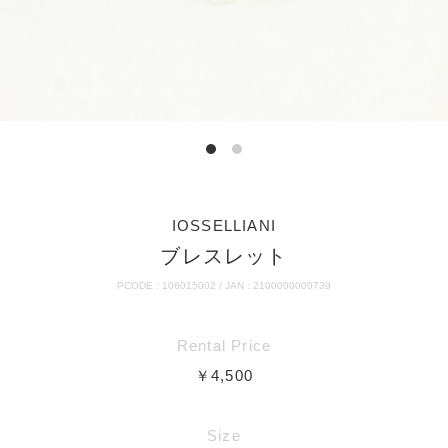
IOSSELLIANI
ブレスレット
PCODE : 106015002 / JAN : 2100000000739
Rental Price
￥4,500
Size