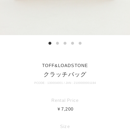
TOFF&LOADSTONE
クラッチバッグ
PCODE : 130004001 / JAN : 2100000001194
Rental Price
￥7,200
Size