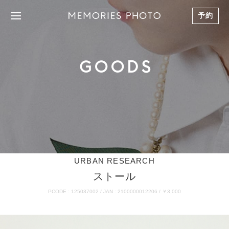
予約
GOODS
URBAN RESEARCH
ストール
PCODE : 125037002 / JAN : 2100000012206 / ￥3,000