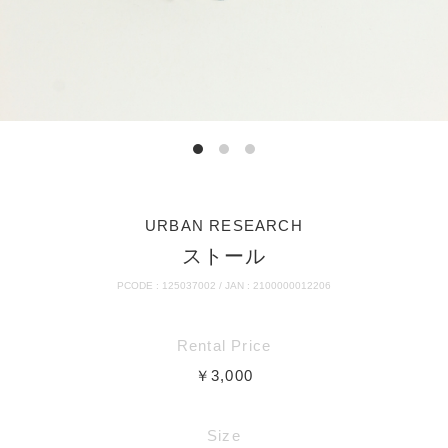
URBAN RESEARCH
ストール
PCODE : 125037002 / JAN : 2100000012206
Rental Price
￥3,000
Size